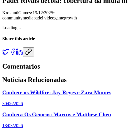
Padel Rivals decola: cobertura da midia i
KrokantiGames
•
19/12/2025
•
community
media
padel videogame
growth
Loading...
Share this article
Comentarios
Noticias Relacionadas
Conhece os Wildfire: Jay Reyes e Zara Montes
30/06/2026
Conheca Os Gemeos: Marcus e Matthew Chen
18/03/2026