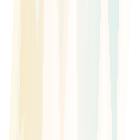
Smash
Smash
Smash
Colpisci la palla con potenza per cercare un punto spettacolare o
mandarla fuori dal campo.
Vedi campi
Vedi rivali