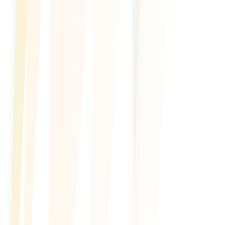
Incontra i Wildfire: Jay Reyes e Zara Montes
30/06/2026
•
KrokantiGames
Arriva la terza coppia rivale in Padel Rivals. Jay Reyes e Zara
Montes sono i Wildfire: campi underground, colori scoordinati e
caos controllato. Top 12 del distretto, impossibili da leggere,
impossibili da dimenticare. Scopri il padel giocato come jazz.
Leggi di Piu
Padel Rivals vince al Demoday del Coworking EOI
e vola a Barcellona
21/05/2026
•
KrokantiGames
Padel Rivals è stato scelto come uno dei tre vincitori del Demoday
del Coworking EOI Valencia. La prossima settimana siamo al Padel