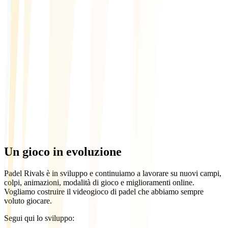
World Summit Barcellona, stand S20, con una demo giocabile, e a
luglio a OWN Valencia.
Leggi di Piu
Incontra i Tritoni: Kai Torres e Nico Walsh
18/05/2026
•
KrokantiGames
Arriva il secondo duo rivale di Padel Rivals. Kai Torres e Nico
Walsh sono I Tritoni: turchese, sabbia, spettacolo e silenzio. Top 15
del distretto, cresciuti sulla costa, divisi dalla filosofia. Ecco lo
showman e lo stratega.
Leggi di Piu
Un gioco in evoluzione
Padel Rivals è in sviluppo e continuiamo a lavorare su nuovi campi,
colpi, animazioni, modalità di gioco e miglioramenti online.
Vogliamo costruire il videogioco di padel che abbiamo sempre
voluto giocare.
Segui qui lo sviluppo: